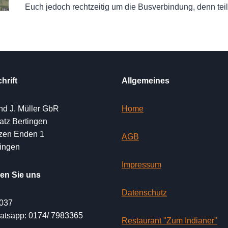
Euch jedoch rechtzeitig um die Busverbindung, denn tei
hrift
Allgemeines
und J. Müller GbR
Home
tz Bertingen
rzen Enden 1
AGB
ingen
Impressum
ren Sie uns
Datenschutz
037
atsapp: 0174/ 7983365
Restaurant "Zum Indianer"