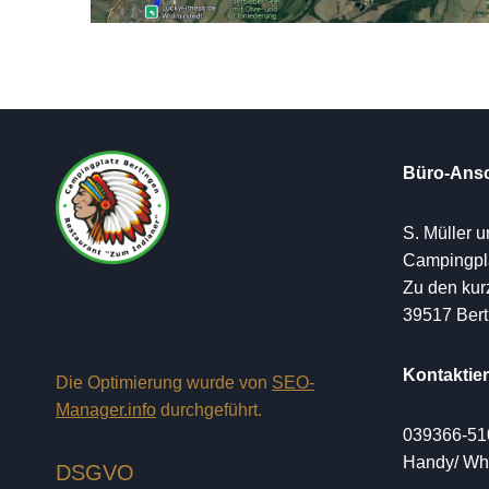
Büro-Ansc
S. Müller 
Campingpla
Zu den ku
39517 Bert
Kontaktie
Die Optimierung wurde von
SEO-
Manager.info
durchgeführt.
039366-51
Handy/ Wh
DSGVO