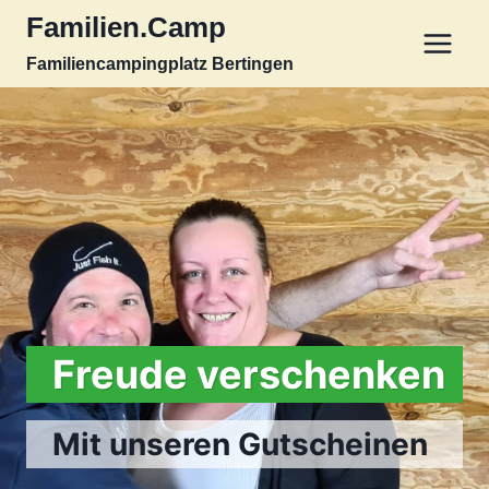
Zum
Familien.Camp
Inhalt
Familiencampingplatz Bertingen
springen
Freude verschenken
Mit unseren Gutscheinen